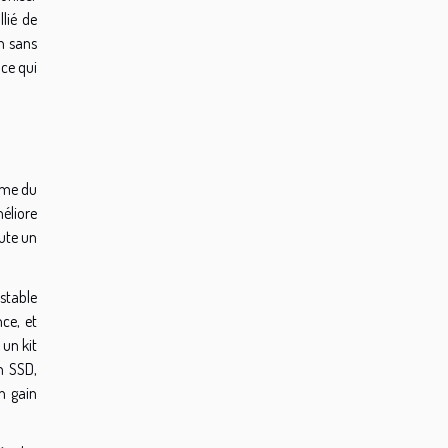
lié de
on sans
 ce qui
tème du
éliore
oute un
stable
nce, et
 un kit
n SSD,
n gain