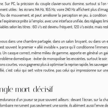
e. Sur PC, la précision du couple clavier-souris domine, surtout si l’on 
ennent utiles : les écrans 144 Hz, 165 Hz, voire 240 Hz affichent plus d’ima
flou de mouvement, et peut améliorer la perception en jeu, à condition 
l’expérience prête à l’emploi, avec une interface unifiée, des réglages limi
s selon les titres : 60 i/s est devenu fréquent, 120 i/s existe, mais rest
z-vous dans une chambre partagée, dans un salon bruyant, ou dans un 
 souvent le premier « allié invisible », parce qu’il conditionne l’immers
es. Un casque correct, même milieu de gamme, apporte en général un gai
problème domestique : éviter de monopoliser les enceintes, surtout le soir.
ions courtes, vous gagnerez plus à optimiser la reprise rapide, les sauvegar
llié, c’est celui qui sert votre routine, pas celui qui impressionne sur un
ngle mort décisif
durance d’un joueur se joue souvent ailleurs : devant l’écran, sur la cha
 lombaire ne ruinent pas seulement une soirée, ils abîment aussi l’envie de