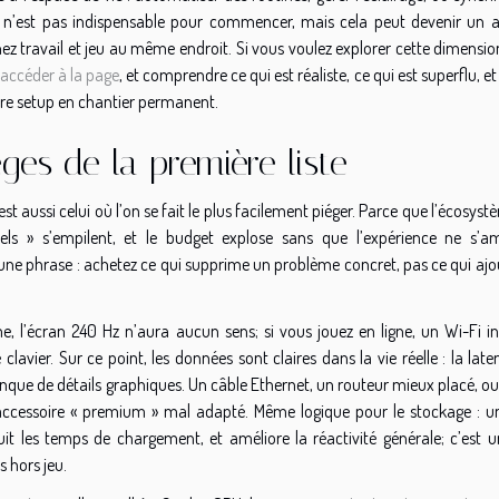
 n’est pas indispensable pour commencer, mais cela peut devenir un al
ernez travail et jeu au même endroit. Si vous voulez explorer cette dimensi
 accéder à la page
, et comprendre ce qui est réaliste, ce qui est superflu, et
tre setup en chantier permanent.
èges de la première liste
t aussi celui où l’on se fait le plus facilement piéger. Parce que l’écosys
els » s’empilent, et le budget explose sans que l’expérience ne s’am
n une phrase : achetez ce qui supprime un problème concret, pas ce qui aj
 l’écran 240 Hz n’aura aucun sens; si vous jouez en ligne, un Wi-Fi in
avier. Sur ce point, les données sont claires dans la vie réelle : la late
anque de détails graphiques. Un câble Ethernet, un routeur mieux placé, ou
accessoire « premium » mal adapté. Même logique pour le stockage : u
uit les temps de chargement, et améliore la réactivité générale; c’est u
 hors jeu.