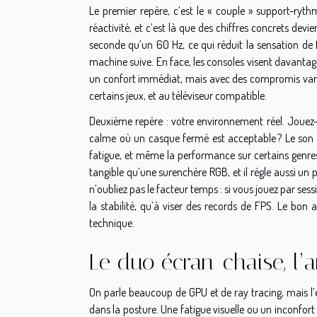
Le premier repère, c’est le « couple » support-rythm
réactivité, et c’est là que des chiffres concrets devi
seconde qu’un 60 Hz, ce qui réduit la sensation de 
machine suive. En face, les consoles visent davantage 
un confort immédiat, mais avec des compromis variable
certains jeux, et au téléviseur compatible.
Deuxième repère : votre environnement réel. Joue
calme où un casque fermé est acceptable ? Le son est
fatigue, et même la performance sur certains genr
tangible qu’une surenchère RGB, et il règle aussi un 
n’oubliez pas le facteur temps : si vous jouez par sess
la stabilité, qu’à viser des records de FPS. Le bon a
technique.
Le duo écran-chaise, l’a
On parle beaucoup de GPU et de ray tracing, mais l’en
dans la posture. Une fatigue visuelle ou un inconfort