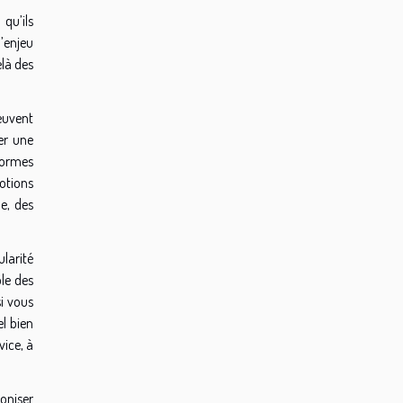
qu’ils
l’enjeu
elà des
euvent
er une
formes
motions
le, des
larité
le des
si vous
l bien
vice, à
roniser