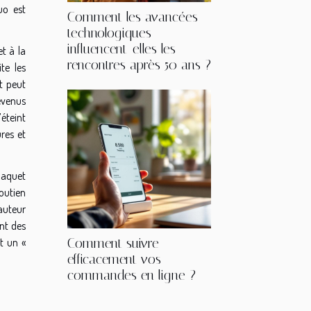
uo est
Comment les avancées
technologiques
influencent-elles les
et à la
rencontres après 50 ans ?
te les
t peut
devenus
’éteint
ures et
 baquet
soutien
hauteur
ont des
Comment suivre
nt un «
efficacement vos
commandes en ligne ?