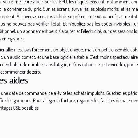
nir votre meilleure alliée. Sur les GPU, les risques existent, notamment ap
, et la cohérence du prix. Sur les écrans, surveillez les pixels morts, et les m
comptent. À l’inverse, certains achats se prêtent mieux au neuf : alimenta
 ne pouvez pas vérifier l’état. Et n’oubliez pas les coûts invisibles : u
tionnel, un abonnement peut s’ajouter, et l’électricité, sur des sessions l
s énergivores.
mier allié n’est pas forcément un objet unique, mais un petit ensemble coh
, un audio correct, et une base logicielle stable. C’est moins spectaculair
er en habitude durable, sans fatigue, ni frustration. Le reste viendra, parc
ns recommencer de zéro.
des aides
z une date de commande, cela évite les achats impulsifs. Guettez les péri
z les garanties. Pour alléger la facture, regardez les facilités de paiement
antages CSE possibles.