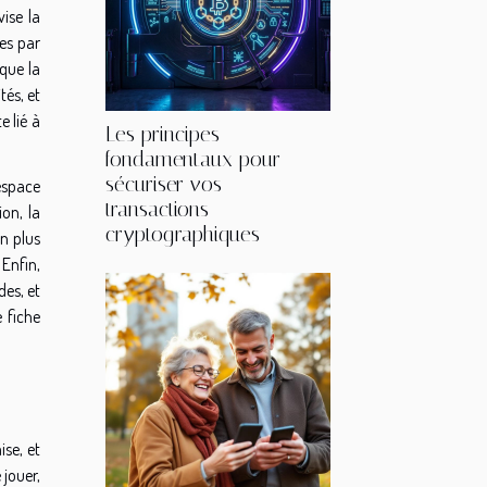
vise la
ges par
que la
tés, et
e lié à
Les principes
fondamentaux pour
sécuriser vos
espace
transactions
ion, la
cryptographiques
n plus
 Enfin,
des, et
e fiche
ise, et
 jouer,