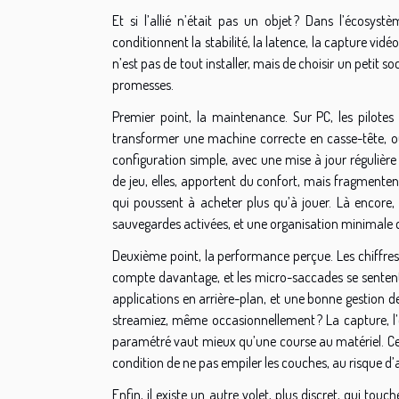
Et si l’allié n’était pas un objet ? Dans l’écosyst
conditionnent la stabilité, la latence, la capture vi
n’est pas de tout installer, mais de choisir un petit s
promesses.
Premier point, la maintenance. Sur PC, les pilotes
transformer une machine correcte en casse-tête, ou 
configuration simple, avec une mise à jour régulièr
de jeu, elles, apportent du confort, mais fragmentent
qui poussent à acheter plus qu’à jouer. Là encore, le
sauvegardes activées, et une organisation minimale des
Deuxième point, la performance perçue. Les chiffres
compte davantage, et les micro-saccades se sentent 
applications en arrière-plan, et une bonne gestion de
streamiez, même occasionnellement ? La capture, l’e
paramétré vaut mieux qu’une course au matériel. Certa
condition de ne pas empiler les couches, au risque d’a
Enfin, il existe un autre volet, plus discret, qui touc