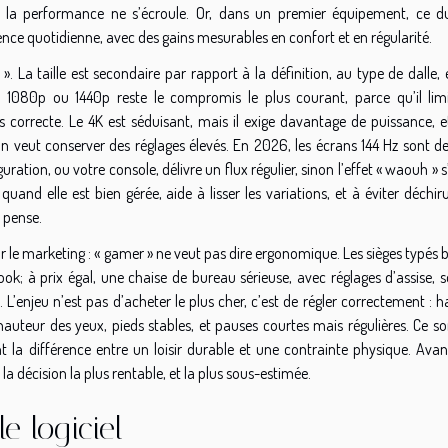
ue la performance ne s’écroule. Or, dans un premier équipement, ce d
ience quotidienne, avec des gains mesurables en confort et en régularité.
 ». La taille est secondaire par rapport à la définition, au type de dalle, 
1080p ou 1440p reste le compromis le plus courant, parce qu’il limi
 correcte. Le 4K est séduisant, mais il exige davantage de puissance, e
 l’on veut conserver des réglages élevés. En 2026, les écrans 144 Hz sont 
guration, ou votre console, délivre un flux régulier, sinon l’effet « waouh » s
uand elle est bien gérée, aide à lisser les variations, et à éviter déchir
e pense.
ar le marketing : « gamer » ne veut pas dire ergonomique. Les sièges typés
ook; à prix égal, une chaise de bureau sérieuse, avec réglages d’assise, 
 L’enjeu n’est pas d’acheter le plus cher, c’est de régler correctement : 
hauteur des yeux, pieds stables, et pauses courtes mais régulières. Ce s
nt la différence entre un loisir durable et une contrainte physique. Ava
la décision la plus rentable, et la plus sous-estimée.
le logiciel