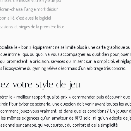
cheter, définissez votre style de jeu
écran-chaise, l’angle mort décisif
on allié, c’est aussi le logiciel
asions, et pièges de la première liste
ocialise, le « bon » équipement ne se limite plus à une carte graphique o
resque intime : qui, ou quoi, va vous accompagner au quotidien pour jouer
qui promettent la précision, services qui misent sur la simplicité, et régla
ns l’écosystème du gaming relève désormais d’un arbitrage très concret.
sez votre style de jeu
érer le « meilleur rapport qualité-prix », commander, puis découvrir que 
tiroir. Pour éviter ce scénario, une question doit venir avant toutes les aut
: comment jouez-vous vraiment, et dans quelles conditions ? Un joueur 
as les mêmes exigences qu’un amateur de RPG solo, ni qu’un adepte de j
asionnel sur canapé, qui veut surtout du confort et de la simplicité.