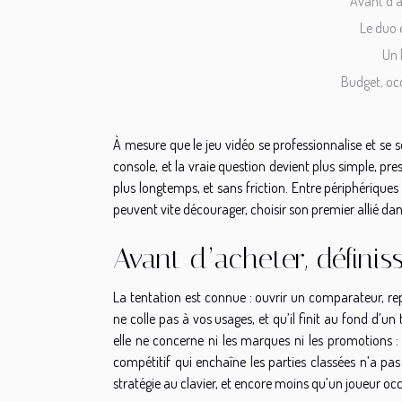
Avant d’a
Le duo 
Un b
Budget, occ
À mesure que le jeu vidéo se professionnalise et se s
console, et la vraie question devient plus simple, p
plus longtemps, et sans friction. Entre périphériques 
peuvent vite décourager, choisir son premier allié da
Avant d’acheter, définis
La tentation est connue : ouvrir un comparateur, rep
ne colle pas à vos usages, et qu’il finit au fond d’un 
elle ne concerne ni les marques ni les promotions 
compétitif qui enchaîne les parties classées n’a p
stratégie au clavier, et encore moins qu’un joueur occ