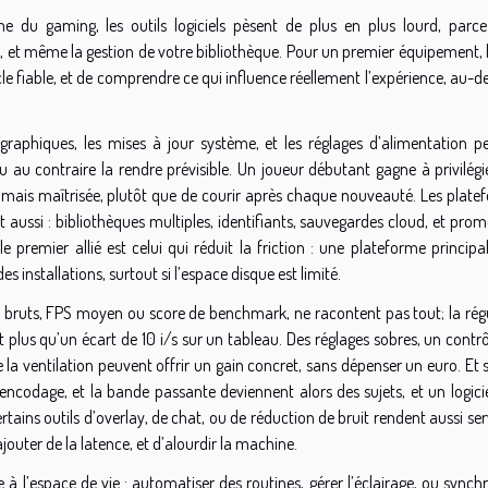
ème du gaming, les outils logiciels pèsent de plus en plus lourd, parce 
déo, et même la gestion de votre bibliothèque. Pour un premier équipement, 
ocle fiable, et de comprendre ce qui influence réellement l’expérience, au-d
 graphiques, les mises à jour système, et les réglages d’alimentation p
au contraire la rendre prévisible. Un joueur débutant gagne à privilégi
e mais maîtrisée, plutôt que de courir après chaque nouveauté. Les plate
 aussi : bibliothèques multiples, identifiants, sauvegardes cloud, et pro
 premier allié est celui qui réduit la friction : une plateforme principa
 installations, surtout si l’espace disque est limité.
 bruts, FPS moyen ou score de benchmark, ne racontent pas tout; la régu
plus qu’un écart de 10 i/s sur un tableau. Des réglages sobres, un contrô
 la ventilation peuvent offrir un gain concret, sans dépenser un euro. Et 
ncodage, et la bande passante deviennent alors des sujets, et un logicie
ins outils d’overlay, de chat, ou de réduction de bruit rendent aussi ser
jouter de la latence, et d’alourdir la machine.
he à l’espace de vie : automatiser des routines, gérer l’éclairage, ou synch