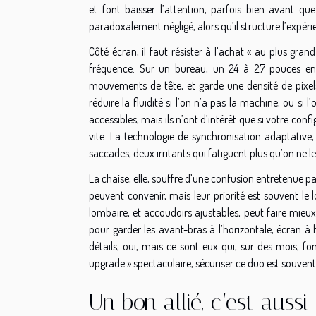
et font baisser l’attention, parfois bien avant q
paradoxalement négligé, alors qu’il structure l’expér
Côté écran, il faut résister à l’achat « au plus grand
fréquence. Sur un bureau, un 24 à 27 pouces en 
mouvements de tête, et garde une densité de pixels
réduire la fluidité si l’on n’a pas la machine, ou si
accessibles, mais ils n’ont d’intérêt que si votre confi
vite. La technologie de synchronisation adaptative, q
saccades, deux irritants qui fatiguent plus qu’on ne l
La chaise, elle, souffre d’une confusion entretenue p
peuvent convenir, mais leur priorité est souvent le l
lombaire, et accoudoirs ajustables, peut faire mieux.
pour garder les avant-bras à l’horizontale, écran à 
détails, oui, mais ce sont eux qui, sur des mois, fo
upgrade » spectaculaire, sécuriser ce duo est souvent 
Un bon allié, c’est aussi 