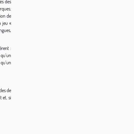
rès des
arques;
tion de
n jeu «
ongues,
érent :
e qu’un
e qu’un
odes de
 et, si