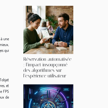
u à une
 mieux,
ges qui
Réservation automatisée
: l’impact insoupçonné
des algorithmes sur
l’expérience utilisateur
l’objet
res, et
de FPS
eux de