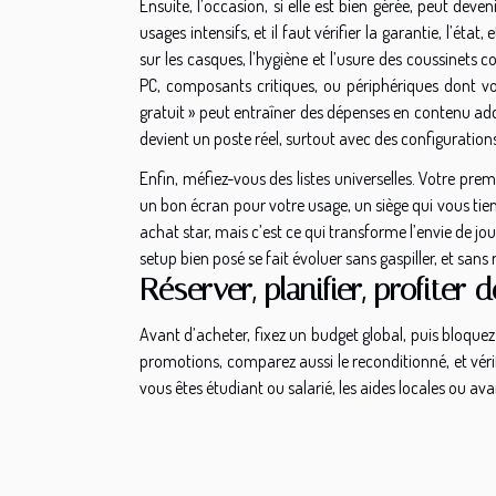
Ensuite, l’occasion, si elle est bien gérée, peut deve
usages intensifs, et il faut vérifier la garantie, l’état
sur les casques, l’hygiène et l’usure des coussinets 
PC, composants critiques, ou périphériques dont vous
gratuit » peut entraîner des dépenses en contenu addi
devient un poste réel, surtout avec des configuration
Enfin, méfiez-vous des listes universelles. Votre pre
un bon écran pour votre usage, un siège qui vous tient
achat star, mais c’est ce qui transforme l’envie de jou
setup bien posé se fait évoluer sans gaspiller, et sa
Réserver, planifier, profiter 
Avant d’acheter, fixez un budget global, puis bloque
promotions, comparez aussi le reconditionné, et vérifie
vous êtes étudiant ou salarié, les aides locales ou av